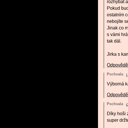
rozhýbat a 
Pokud bud
ostatním c
nebojíte s
Jinak co m
s vámi hrá
tak dál.
Jirka s k
Odpovědě
Pochvala
(
Výborná ka
Odpovědě
Pochvala
(
Díky hoši 
super držt