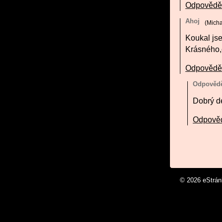
Odpovědě
Ahoj
(
Micha
Koukal jse
Krásného,
Odpovědě
Odpověd
Dobrý d
Odpově
© 2026 eStrá