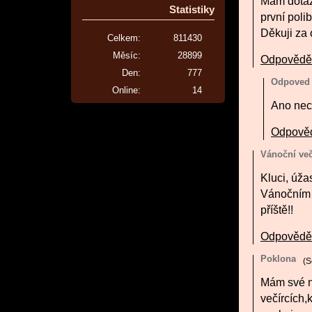
Mám dotaz 
Statistiky
první poli
Děkuji za
Celkem:
811430
Měsíc:
28899
Odpovědě
Den:
777
Odpoved
Online:
14
Ano nec
Odpově
Vánoční ve
Kluci, úža
Vánočním v
příště!!
Odpovědě
Poklona
(
S
Mám své n
večírcích,