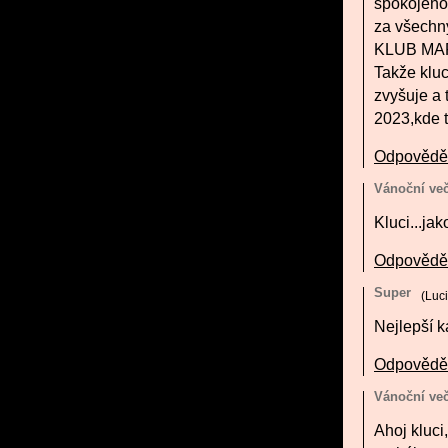
spokojenos
za všechny
KLUB MA
Takže kluc
zvyšuje a 
2023,kde t
Odpovědě
Vánoční več
Kluci...ja
Odpovědě
Super
(
Luc
Nejlepší k
Odpovědě
Vánoční več
Ahoj kluci