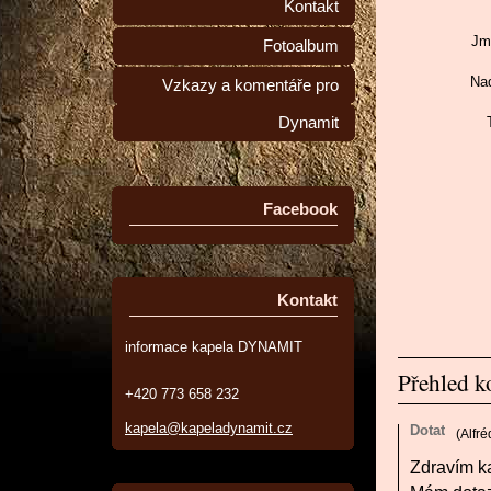
Kontakt
Jm
Fotoalbum
Nad
Vzkazy a komentáře pro
Dynamit
Facebook
Kontakt
informace kapela DYNAMIT
Přehled 
+420 773 658 232
kapela@kapeladynamit.cz
Dotat
(
Alfr
Zdravím k