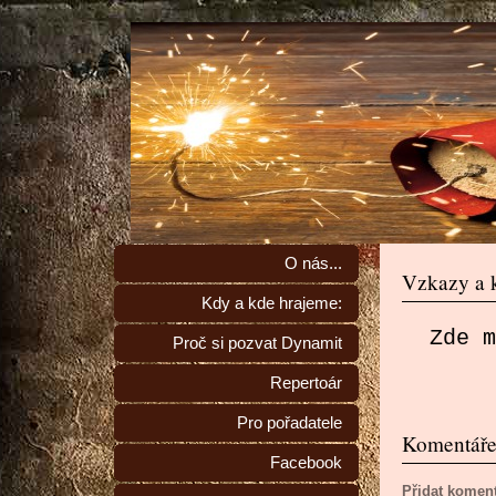
O nás...
Vzkazy a 
Kdy a kde hrajeme:
Zde m
Proč si pozvat Dynamit
Repertoár
Pro pořadatele
Komentář
Facebook
Přidat komen