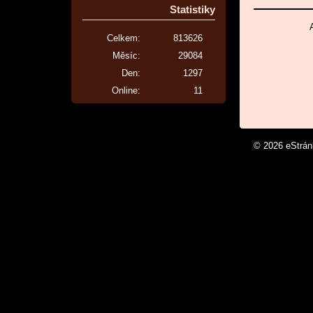
Statistiky
Celkem:
813626
Měsíc:
29084
Den:
1297
Online:
11
© 2026 eStrá