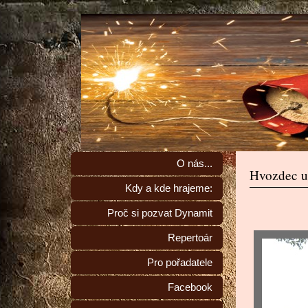
O nás...
Hvozdec u 
Kdy a kde hrajeme:
Proč si pozvat Dynamit
Repertoár
Pro pořadatele
Facebook