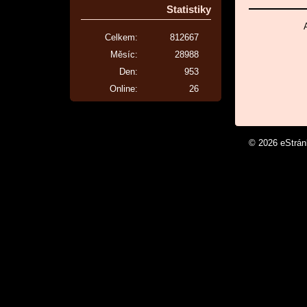
Statistiky
Celkem:
812667
Měsíc:
28988
Den:
953
Online:
26
© 2026 eStrá