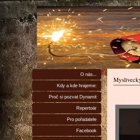
O nás...
Mysliveck
Kdy a kde hrajeme:
Proč si pozvat Dynamit
Repertoár
Pro pořadatele
Facebook