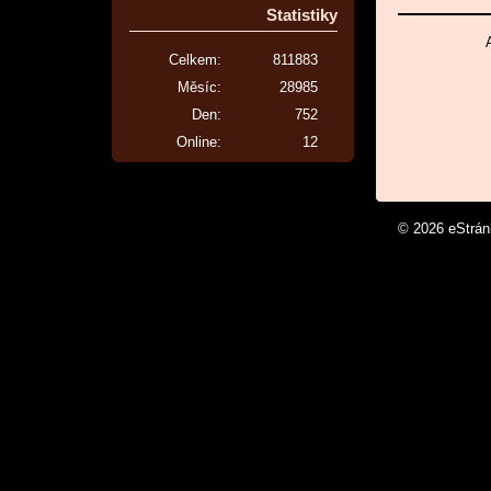
Statistiky
Celkem:
811883
Měsíc:
28985
Den:
752
Online:
12
© 2026 eStrá