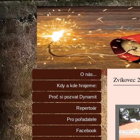
O nás...
Zvíkovec 
Kdy a kde hrajeme:
Proč si pozvat Dynamit
Repertoár
Pro pořadatele
Facebook