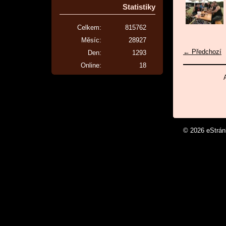
Statistiky
Celkem:
815762
Měsíc:
28927
← Předchozí
Den:
1293
Online:
18
© 2026 eStrá