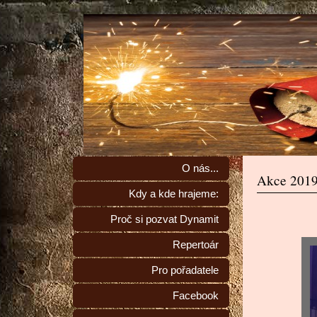
O nás...
Akce 201
Kdy a kde hrajeme:
Proč si pozvat Dynamit
Repertoár
Pro pořadatele
Facebook