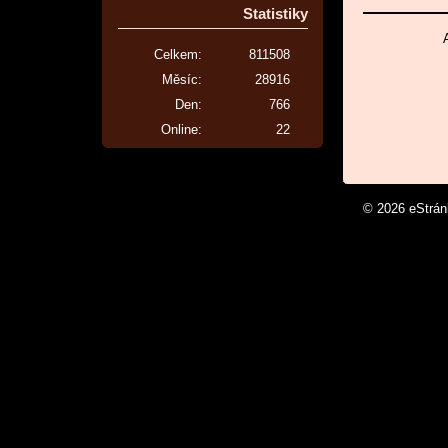
Statistiky
Celkem:
811508
Měsíc:
28916
Den:
766
Online:
22
© 2026 eStrá