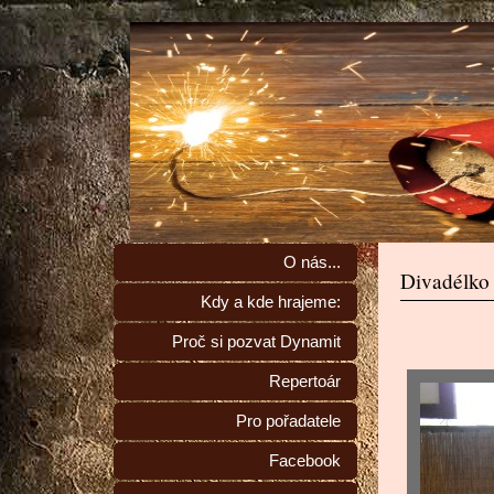
O nás...
Divadélko
Kdy a kde hrajeme:
Proč si pozvat Dynamit
Repertoár
Pro pořadatele
Facebook