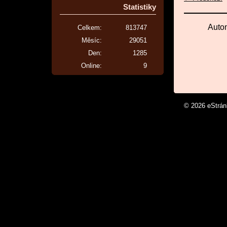
Statistiky
Auto
Celkem:
813747
Měsíc:
29051
Den:
1285
Online:
9
© 2026 eStrá