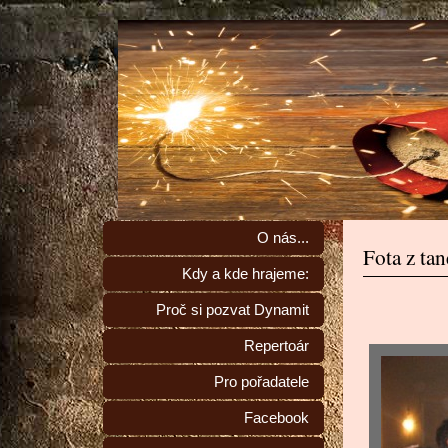
O nás...
Fota z ta
Kdy a kde hrajeme:
Proč si pozvat Dynamit
Repertoár
Pro pořadatele
Facebook