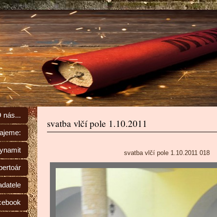
 nás...
svatba vlčí pole 1.10.2011
rajeme:
Dynamit
svatba vlčí pole 1.10.2011 018
ertoár
adatele
cebook