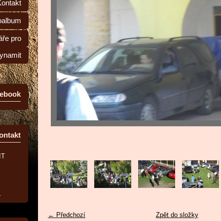
Kontakt
oalbum
ře pro
ynamit
ebook
ontakt
IT
z
← Předchozí
Zpět do složky