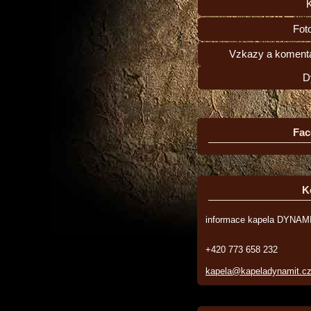
Fot
Vzkazy a komentá
D
Fac
K
informace kapela DYNAM
+420 773 658 232
kapela@kapeladynamit.c