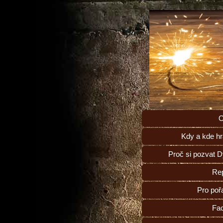
O
Kdy a kde h
Proč si pozvat 
Rep
Pro poř
Fa