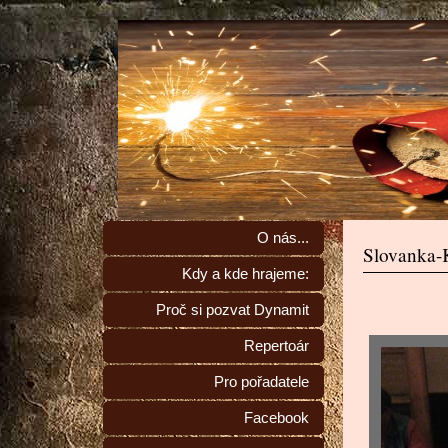
O nás...
Slovanka-
Kdy a kde hrajeme:
Proč si pozvat Dynamit
Repertoár
Pro pořadatele
Facebook