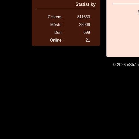
Statistiky
Celkem:
811660
Měsíc:
28906
Den:
699
Online:
21
© 2026 eStrá