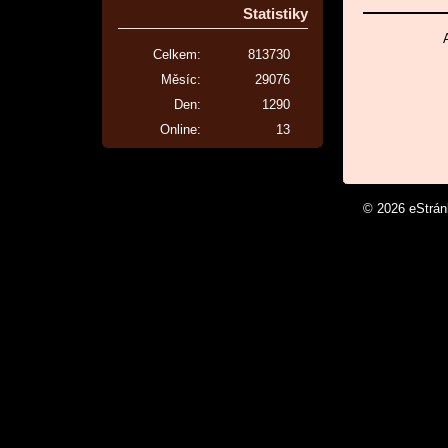
Statistiky
Celkem:
813730
Měsíc:
29076
Den:
1290
Online:
13
© 2026 eStrá