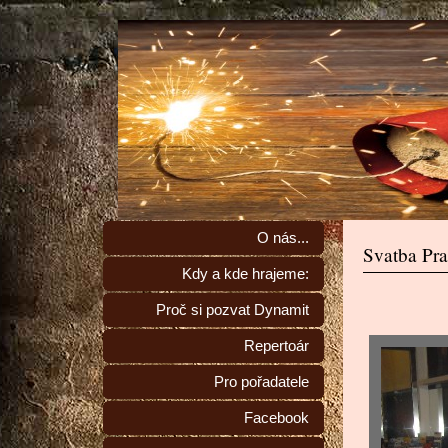
O nás...
Svatba Pra
Kdy a kde hrajeme:
Proč si pozvat Dynamit
Repertoár
Pro pořadatele
Facebook