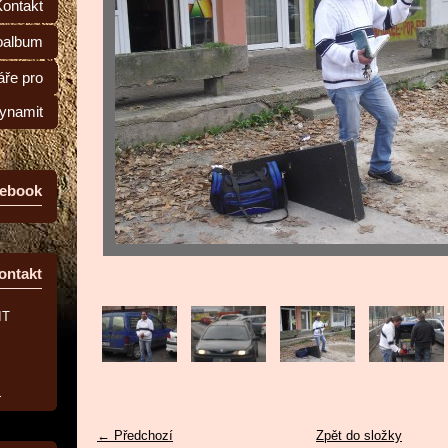
Kontakt
oalbum
ře pro
ynamit
ebook
ontakt
IT
z
← Předchozí
Zpět do složky