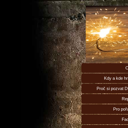
O
Kdy a kde h
Proč si pozvat 
Rep
Pro poř
Fa