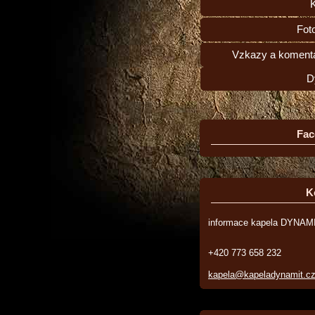
Fot
Vzkazy a komentá
D
Fac
K
informace kapela DYNAM
+420 773 658 232
kapela@kapeladynamit.c