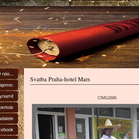
 nás...
Svatba Praha-hotel Mars
rajeme:
Dynamit
CIMG2685
ertoár
adatele
cebook