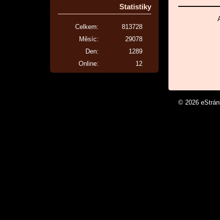
Statistiky
Celkem:
813728
Měsíc:
29078
Den:
1289
Online:
12
© 2026 eStrá