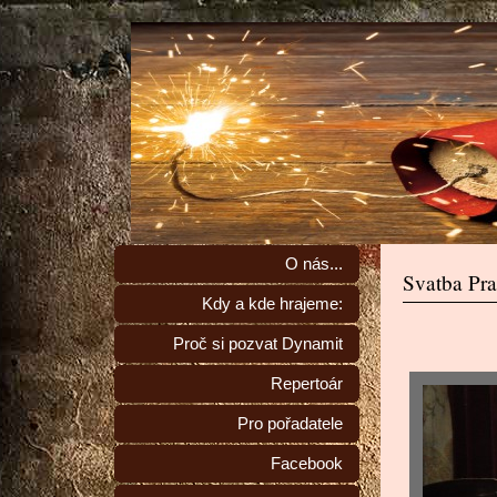
O nás...
Svatba Pra
Kdy a kde hrajeme:
Proč si pozvat Dynamit
Repertoár
Pro pořadatele
Facebook