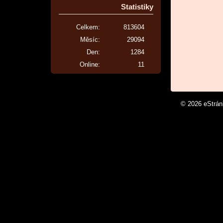
Statistiky
Celkem:
813604
Měsíc:
29094
Den:
1284
Online:
11
© 2026 eStrá