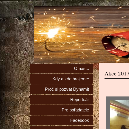
O nás...
Akce 201
Kdy a kde hrajeme:
Proč si pozvat Dynamit
Repertoár
Pro pořadatele
Facebook