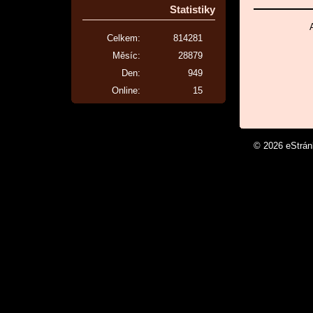
Statistiky
Celkem:
814281
Měsíc:
28879
Den:
949
Online:
15
© 2026 eStrá