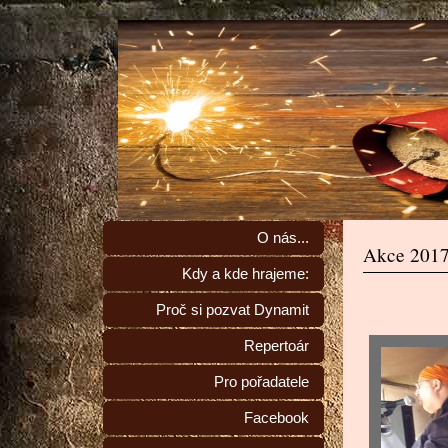
O nás...
Akce 201
Kdy a kde hrajeme:
Proč si pozvat Dynamit
Repertoár
Pro pořadatele
Facebook