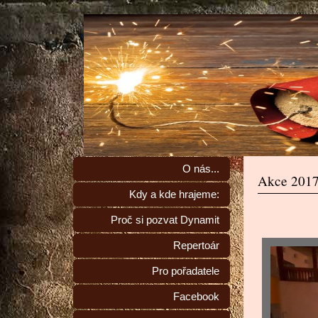
O nás...
Akce 201
Kdy a kde hrajeme:
Proč si pozvat Dynamit
Repertoár
Pro pořadatele
Facebook