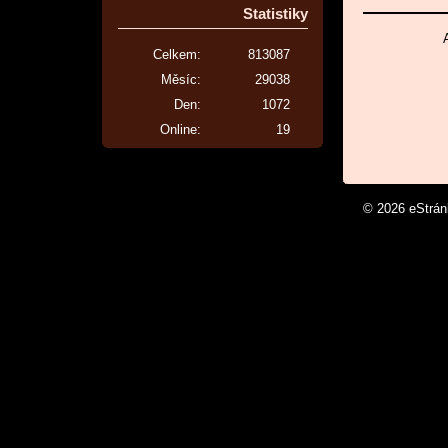
Statistiky
Celkem:
813087
Měsíc:
29038
Den:
1072
Online:
19
© 2026 eStrá