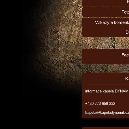
Fot
Vzkazy a komentá
D
Fac
K
informace kapela DYNAM
+420 773 658 232
kapela@kapeladynamit.c