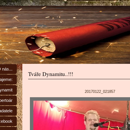
 nás...
Tváře Dynamitu..!!!
rajeme:
Dynamit
20170122_021857
ertoár
adatele
cebook