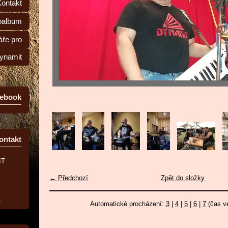
Kontakt
oalbum
ře pro
ynamit
ebook
ontakt
IT
← Předchozí
Zpět do složky
z
Automatické procházení:
3
|
4
|
5
|
6
|
7
(čas ve