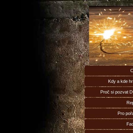
O
Kdy a kde h
Proč si pozvat 
Rep
Pro poř
Fa