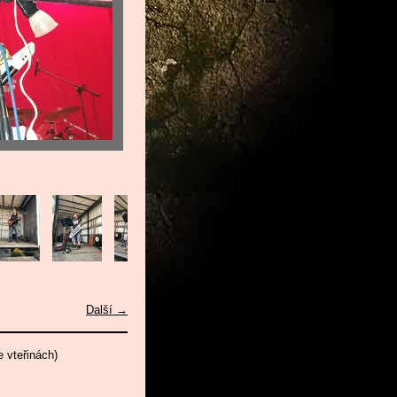
Další →
 vteřinách)