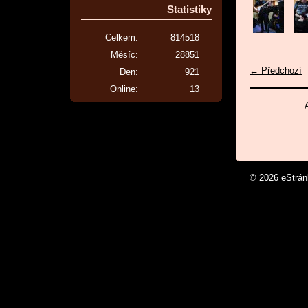
Statistiky
Celkem:
814518
Měsíc:
28851
← Předchozí
Den:
921
Online:
13
© 2026 eStrá