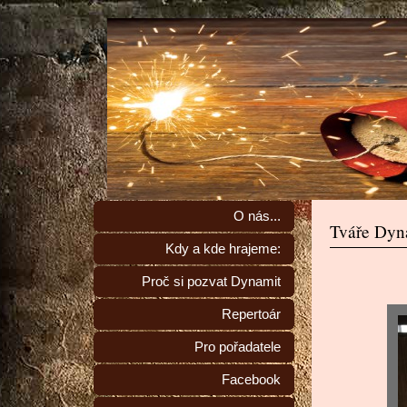
O nás...
Tváře Dyna
Kdy a kde hrajeme:
Proč si pozvat Dynamit
Repertoár
Pro pořadatele
Facebook