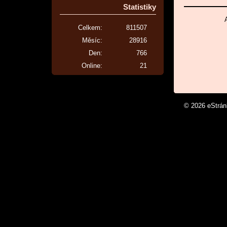
Statistiky
Celkem:
811507
Měsíc:
28916
Den:
766
Online:
21
© 2026 eStrá