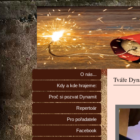
O nás...
Tváře Dyna
Kdy a kde hrajeme:
Proč si pozvat Dynamit
Repertoár
Pro pořadatele
Facebook