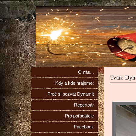
O nás...
Tváře Dyna
Kdy a kde hrajeme:
Proč si pozvat Dynamit
Repertoár
Pro pořadatele
Facebook