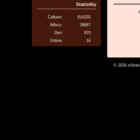
Statistiky
Celkem:
814255
Měsíc:
28887
Den:
970
Online:
16
© 2026 eStrá