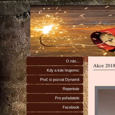
O nás...
Akce 201
Kdy a kde hrajeme:
Proč si pozvat Dynamit
Repertoár
Pro pořadatele
Facebook