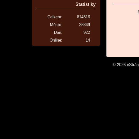
Statistiky
Celkem:
814516
Měsíc:
28849
Den:
922
Online:
14
© 2026 eStrá