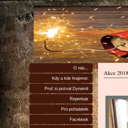
O nás...
Akce 201
Kdy a kde hrajeme:
Proč si pozvat Dynamit
Repertoár
Pro pořadatele
Facebook