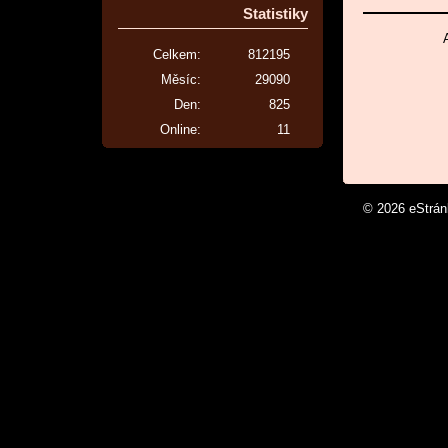
Statistiky
Celkem:
812195
Měsíc:
29090
Den:
825
Online:
11
© 2026 eStrá