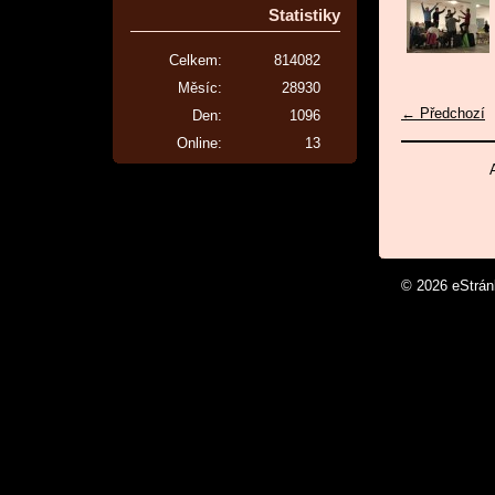
Statistiky
Celkem:
814082
Měsíc:
28930
← Předchozí
Den:
1096
Online:
13
© 2026 eStrá