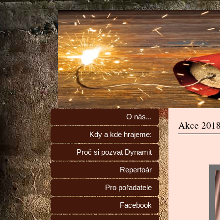
O nás...
Akce 201
Kdy a kde hrajeme:
Proč si pozvat Dynamit
Repertoár
Pro pořadatele
Facebook