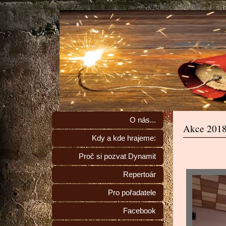
O nás...
Akce 201
Kdy a kde hrajeme:
Proč si pozvat Dynamit
Repertoár
Pro pořadatele
Facebook