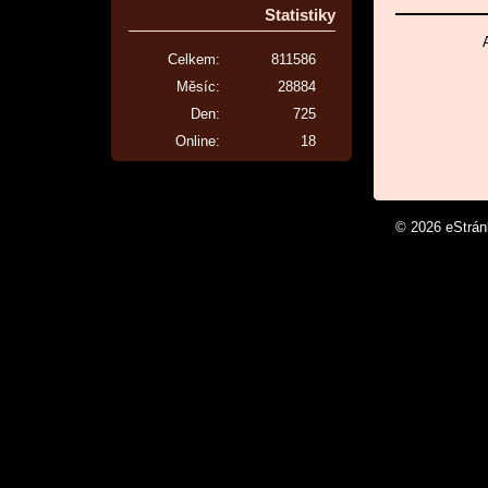
Statistiky
Celkem:
811586
Měsíc:
28884
Den:
725
Online:
18
© 2026 eStrá