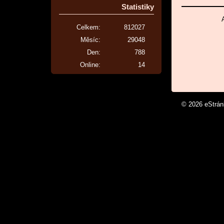
Statistiky
Celkem:
812027
Měsíc:
29048
Den:
788
Online:
14
© 2026 eStrá