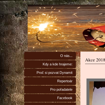
O nás...
Akce 201
Kdy a kde hrajeme:
Proč si pozvat Dynamit
Repertoár
Pro pořadatele
Facebook